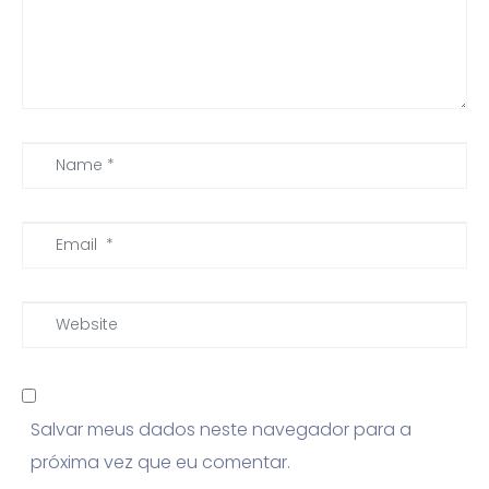
m
e
n
t
*
N
a
m
E
e
m
*
a
W
i
e
l
b
*
s
Salvar meus dados neste navegador para a
i
próxima vez que eu comentar.
t