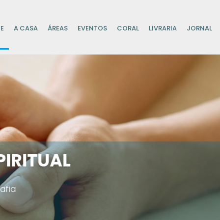
E
A CASA
ÁREAS
EVENTOS
CORAL
LIVRARIA
JORNAL
u o Caminho, a Verdade e 
 vem ao Pai, a não ser p
João 14:6