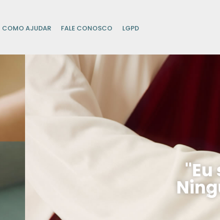
COMO AJUDAR
FALE CONOSCO
LGPD
a Vida.
or mim."