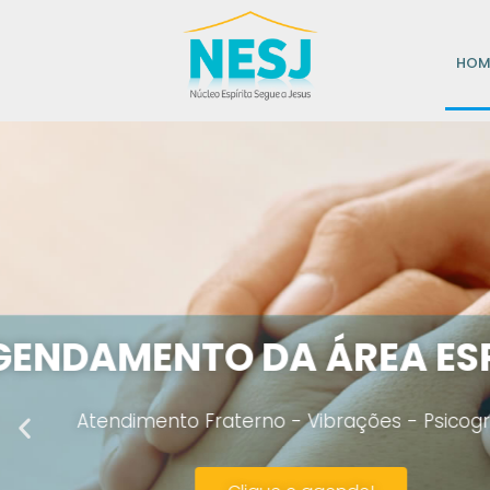
HOM
"Eu so
Ninguém