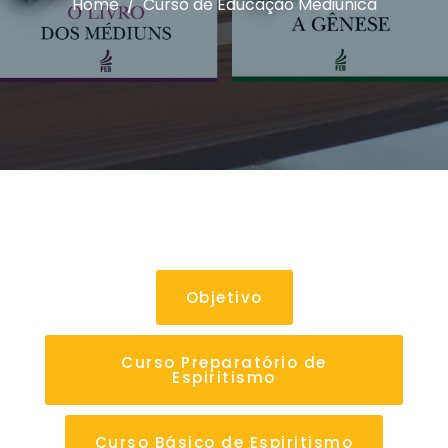
Home
Curso de Educação Mediúnica
Objetivo
Curso Preparatório de
Espiritismo
Curso Básico de Espiritismo